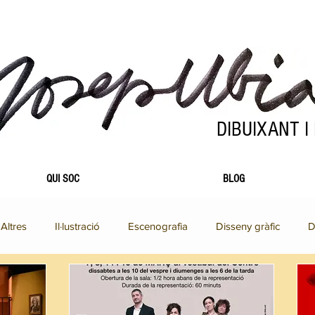
DIBUIXANT I
QUI SOC
BLOG
Altres
Il·lustració
Escenografia
Disseny gràfic
D
Escenografia
Fotografia
Il·lustració
Pintura