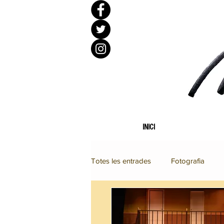
INICI
Totes les entrades
Fotografia
LAB_UBIART
Disseny gràfic