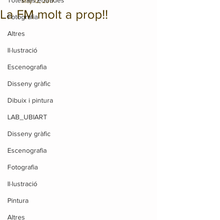
Totes les entrades
May 12, 2017
La FM molt a prop!!
Fotografia
Altres
Il·lustració
Escenografia
Disseny gràfic
Dibuix i pintura
LAB_UBIART
Disseny gràfic
Escenografia
Fotografia
Il·lustració
Pintura
Altres