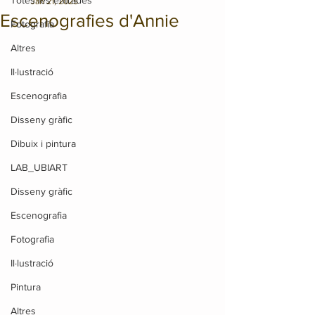
Totes les entrades
Jan 21, 2025
Escenografies d'Annie
Fotografia
Altres
Il·lustració
Escenografia
Disseny gràfic
Dibuix i pintura
LAB_UBIART
Disseny gràfic
Escenografia
Fotografia
Il·lustració
Pintura
Altres