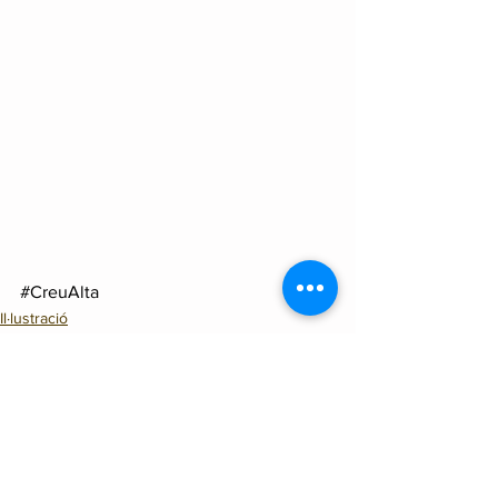
#CreuAlta
Il·lustració
Disseny gràfic