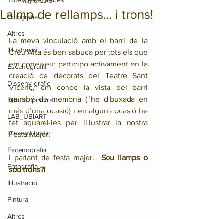
Totes les entrades
May 5, 2015
Lalmp de rellamps... i trons!
Fotografia
Altres
La meva vinculació amb el barri de la 
Il·lustració
Creu Alta és ben sabuda per tots els que 
em coneixeu: participo activament en la 
Escenografia
creació de decorats del Teatre Sant 
Disseny gràfic
Vicenç, em conec la vista del barri 
gairebé de memòria (l’he dibuxada en 
Dibuix i pintura
més d’una ocasió) i en alguna ocasió he 
LAB_UBIART
fet aquarel·les per il·lustrar la nostra 
Disseny gràfic
Festa Major.
Escenografia
I parlant de festa major… 
Sou llamps o 
Fotografia
sou trons?! 
Il·lustració
Pintura
Altres