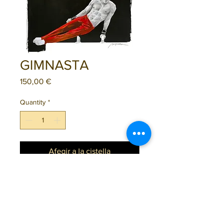
GIMNASTA
Price
150,00 €
Quantity
*
Afegir a la cistella
Mesura: A3 (29,7x42 cm)
Tècnica: llapis de grafit i 
gouache