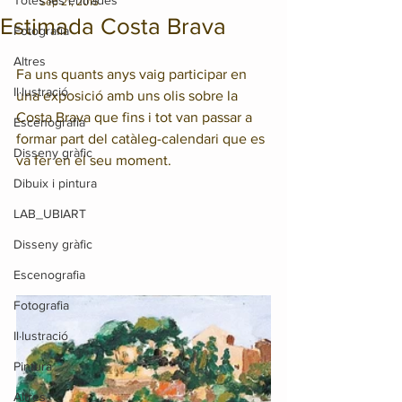
Totes les entrades
Sep 21, 2015
Estimada Costa Brava
Fotografia
Altres
Fa uns quants anys vaig participar en 
Il·lustració
una exposició amb uns olis sobre la 
Costa Brava que fins i tot van passar a 
Escenografia
formar part del catàleg-calendari que es 
Disseny gràfic
va fer en el seu moment.
Dibuix i pintura
LAB_UBIART
Disseny gràfic
Escenografia
Fotografia
Il·lustració
Pintura
Altres