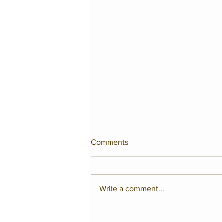
Comments
Write a comment...
Seguim en marxa!