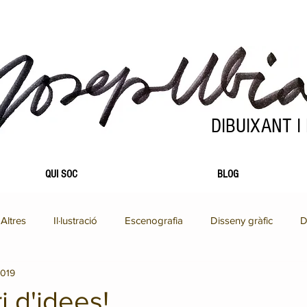
DIBUIXANT I
QUI SOC
BLOG
Altres
Il·lustració
Escenografia
Disseny gràfic
D
2019
Escenografia
Fotografia
Il·lustració
Pintura
i d'idees!