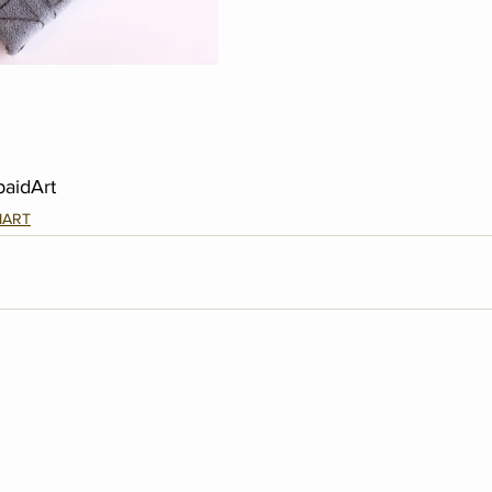
aidArt
IART