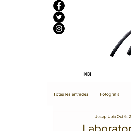
INICI
Totes les entrades
Fotografia
Josep Ubia
Oct 6, 
LAB_UBIART
Disseny gràfic
Laborator