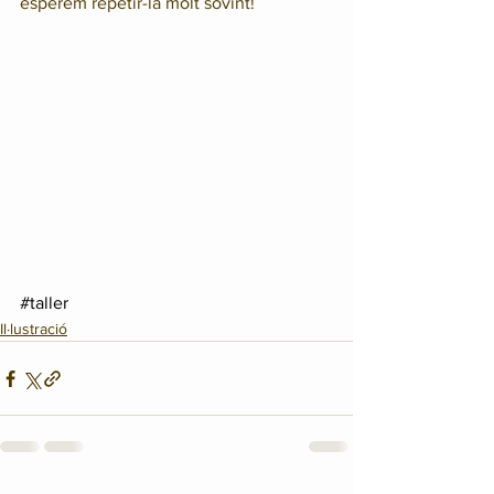
esperem repetir-la molt sovint!
#taller
Il·lustració