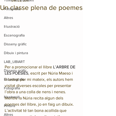
Totes les entrades
Dec 22, 2017
Un classe plena de poemes
Fotografia
Altres
Il·lustració
Escenografia
Disseny gràfic
Dibuix i pintura
LAB_UBIART
Per a promocionar el llibre 
L’ARBRE DE 
Disseny gràfic
LES POESIES
, escrit per Núria Maeso i 
Escenografia
il·lustrat per mi mateix, els autors hem 
visitat diverses escoles per presentar 
Fotografia
l’obra a una colla de nens i nenes.
Il·lustració
Mentre la Núria recita algun dels 
poemes del llibre, jo en faig un dibuix.
Pintura
L’activitat té tan bona acollida que 
Altres