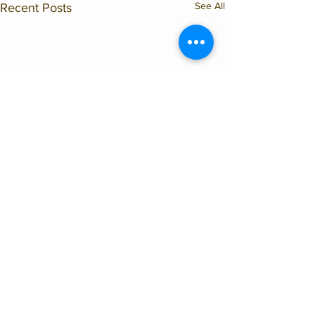
See All
Recent Posts
Comments
Portades