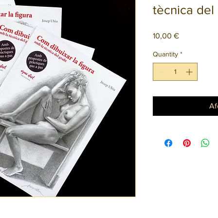
tècnica del 
Price
10,00 €
Quantity
*
Af