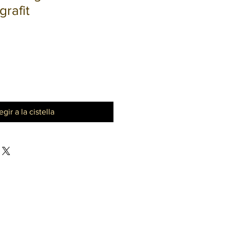
grafit
egir a la cistella