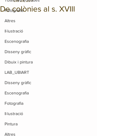
Totes les entrades
Oct 28, 2017
De colònies al s. XVIII
Fotografia
Altres
Il·lustració
Escenografia
Disseny gràfic
Dibuix i pintura
LAB_UBIART
Disseny gràfic
Escenografia
Fotografia
Il·lustració
Pintura
Altres